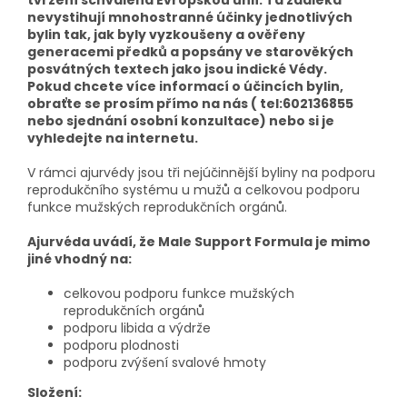
tvrzení schválená Evropskou unií. Ta zdaleka
nevystihují mnohostranné účinky jednotlivých
bylin tak, jak byly vyzkoušeny a ověřeny
generacemi předků a popsány ve starověkých
posvátných textech jako jsou indické Védy.
Pokud chcete více informací o účincích bylin,
obraťte se prosím přímo na nás ( tel:602136855
nebo sjednání osobní konzultace) nebo si je
vyhledejte na internetu.
V rámci ajurvédy jsou tři nejúčinnější byliny na podporu
reprodukčního systému u mužů a celkovou podporu
funkce mužských reprodukčních orgánů.
Ajurvéda uvádí, že Male Support Formula je mimo
jiné vhodný na:
celkovou podporu funkce mužských
reprodukčních orgánů
podporu libida a výdrže
podporu plodnosti
podporu zvýšení svalové hmoty
Složení: