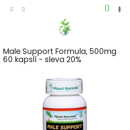
Přejít
NÁKUP
na
obsah
KOŠÍK
Male Support Formula, 500mg
60 kapslí - sleva 20%