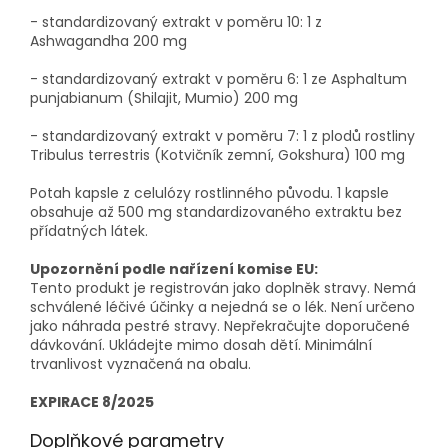
- standardizovaný extrakt v poměru 10: 1 z
Ashwagandha 200 mg
- standardizovaný extrakt v poměru 6: 1 ze Asphaltum
punjabianum (Shilajit, Mumio) 200 mg
- standardizovaný extrakt v poměru 7: 1 z plodů rostliny
Tribulus terrestris (Kotvičník zemní, Gokshura) 100 mg
Potah kapsle z celulózy rostlinného původu. 1 kapsle
obsahuje až 500 mg standardizovaného extraktu bez
přídatných látek.
Upozornění podle nařízení komise EU:
Tento produkt je registrován jako doplněk stravy. Nemá
schválené léčivé účinky a nejedná se o lék. Není určeno
jako náhrada pestré stravy. Nepřekračujte doporučené
dávkování. Ukládejte mimo dosah dětí. Minimální
trvanlivost vyznačená na obalu.
EXPIRACE 8/2025
Doplňkové parametry