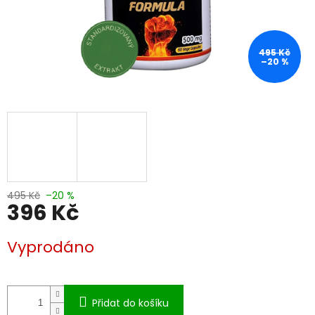
495 Kč
–20 %
495 Kč
–20 %
396 Kč
Měrná
Vyprodáno
cena:
Přidat do košíku