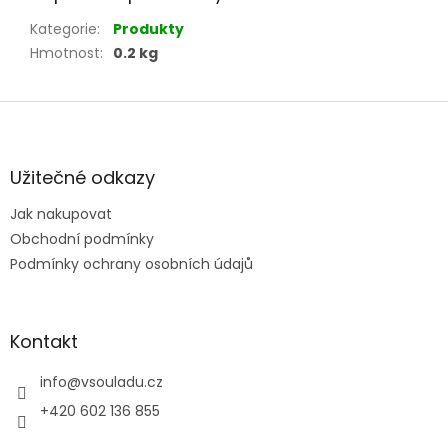
Kategorie
:
Produkty
Hmotnost
:
0.2 kg
Z
á
p
a
Užitečné odkazy
t
Jak nakupovat
í
Obchodní podmínky
Podmínky ochrany osobních údajů
Kontakt
info
@
vsouladu.cz
+420 602 136 855