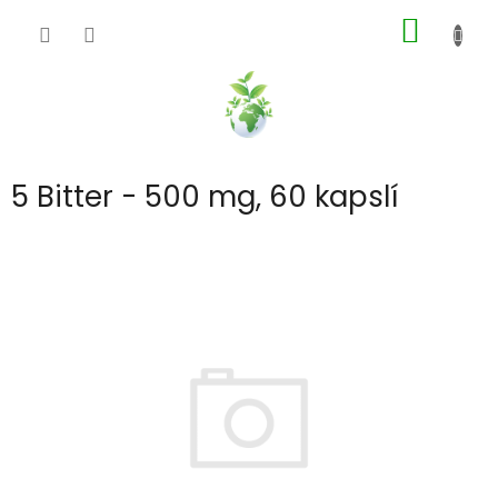
Přejít
NÁKUP
na
obsah
KOŠÍK
5 Bitter - 500 mg, 60 kapslí