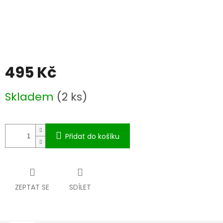
495 Kč
Měrná
Skladem
(2 ks)
cena:
Přidat do košíku
ZEPTAT SE
SDÍLET