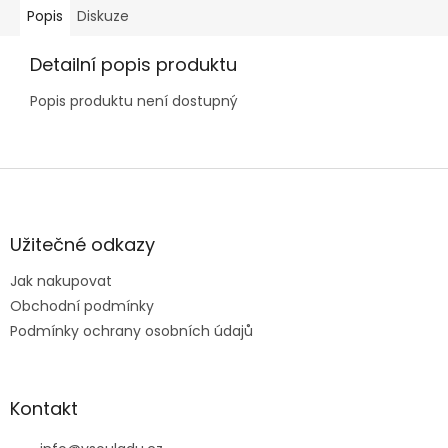
Popis
Diskuze
Detailní popis produktu
Popis produktu není dostupný
Z
á
p
a
Užitečné odkazy
t
Jak nakupovat
í
Obchodní podmínky
Podmínky ochrany osobních údajů
Kontakt