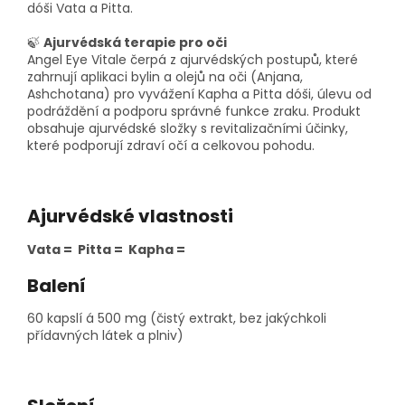
dóši Vata a Pitta.
🍃
Ajurvédská terapie pro oči
Angel Eye Vitale čerpá z ajurvédských postupů, které
zahrnují aplikaci bylin a olejů na oči (Anjana,
Ashchotana) pro vyvážení Kapha a Pitta dóši, úlevu od
podráždění a podporu správné funkce zraku. Produkt
obsahuje ajurvédské složky s revitalizačními účinky,
které podporují zdraví očí a celkovou pohodu.
Ajurvédské vlastnosti
Vata = Pitta = Kapha =
Balení
60 kapslí á 500 mg (čistý extrakt, bez jakýchkoli
přídavných látek a plniv)