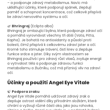
– a podporuje zdravý metabolismus. Navíc má
uklidňující účinky, které podporují spánek, zlepšují
paměť a schopnost koncentrace, což celkově přispívá
ke zdraví nervového systému a očí.
🌿
Bhringraj
(Eclipta alba)
Bhringraj je omlazující bylina, která podporuje zdraví očí
a pomáhá vyrovnávat všechny tři dóši (Vata, Pitta,
Kapha). Je bohatá na antioxidanty a působí proti
bolesti, čímž přispívá k celkovému zdraví jater a očí.
Kromě toho stimuluje trávení, čistí krev a zlepšuje
funkce srdce a jater. Díky svým vlastnostem se
Bhringraj používá i pro zdravý růst vlasů, zvyšuje energii
a vytrvalost těla a podporuje zdravou funkci
metabolismu a žlučníku, což má příznivý vliv na zdraví
očí.
Účinky a použití Angel Eye Vitale
🍃
Podpora zraku
Angel Eye Vitale pomáhá udržovat zdravý zrak a
zlepšuje ostrost vidění díky přírodním složkám, které
chrání a vyživují různé části oka, jako jsou rohovka,