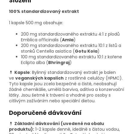
Složení
100% standardizovaný extrakt
1 kapsle 500 mg obsahuje:
200 mg standardizovaného extraktu 4:1 z plodů
Emblica officinalis (
Amla
)
200 mg standardizovaného extraktu 10:1 z listů a
stonků Centella asiatica (
Gotu Kola
)
100 mg standardizovaného extraktu 10:1 z kořene
Eclipta alba (
Bhringraj
)
💊
Kapsle
: Bylinný standardizovaný extrakt je balen
ve
veganských kapslích
z rostlinné celulózy (HPMC).
Tyto kapsle jsou zcela bezpečné a čisté, neobsahují
žádné chemikálie, umělá barviva, aditiva a konzervační
látky. Jsou šetrné k trávení a vhodné pro osoby s
citlivým zažíváním nebo speciální dietou.
Doporučené dávkování
💊
Základní dávkování (uvedené na obalu
produktu):
1-2 kapsle denně, ideálně s čistou vodou,