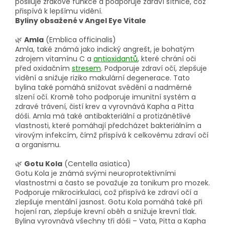
posiluje zrakové funkce a podporuje zdraví sítnice, což
přispívá k lepšímu vidění.
Byliny obsažené v Angel Eye Vitale
🌿
Amla
(Emblica officinalis)
Amla, také známá jako indický angrešt, je bohatým
zdrojem vitamínu C a
antioxidantů
, které chrání oči
před oxidačním
stresem
. Podporuje zdraví očí, zlepšuje
vidění a snižuje riziko makulární degenerace. Tato
bylina také pomáhá snižovat svědění a nadměrné
slzení očí. Kromě toho podporuje imunitní systém a
zdravé trávení, čistí krev a vyrovnává Kapha a Pitta
dóši. Amla má také antibakteriální a protizánětlivé
vlastnosti, které pomáhají předcházet bakteriálním a
virovým infekcím, čímž přispívá k celkovému zdraví očí
a organismu.
🌿
Gotu Kola
(Centella asiatica)
Gotu Kola je známá svými neuroprotektivními
vlastnostmi a často se považuje za tonikum pro mozek.
Podporuje mikrocirkulaci, což přispívá ke zdraví očí a
zlepšuje mentální jasnost. Gotu Kola pomáhá také při
hojení ran, zlepšuje krevní oběh a snižuje krevní tlak.
Bylina vyrovnává všechny tři dóši – Vata, Pitta a Kapha