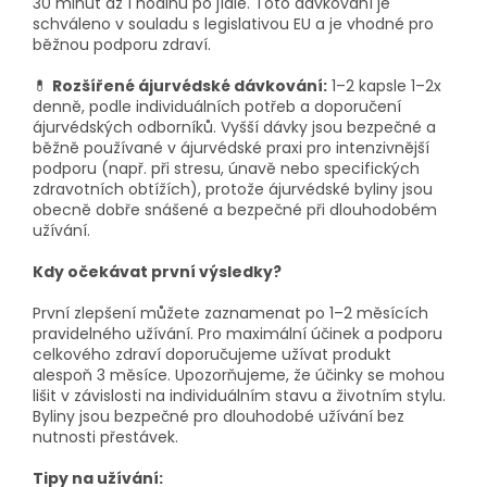
30 minut až 1 hodinu po jídle. Toto dávkování je
schváleno v souladu s legislativou EU a je vhodné pro
běžnou podporu zdraví.
💊
Rozšířené ájurvédské dávkování:
1–2 kapsle 1–2x
denně, podle individuálních potřeb a doporučení
ájurvédských odborníků. Vyšší dávky jsou bezpečné a
běžně používané v ájurvédské praxi pro intenzivnější
podporu (např. při stresu, únavě nebo specifických
zdravotních obtížích)
, protože ájurvédské byliny jsou
obecně dobře snášené a bezpečné při dlouhodobém
užívání.
Kdy očekávat první výsledky?
První zlepšení můžete zaznamenat po 1–2 měsících
pravidelného užívání. Pro maximální účinek a podporu
celkového zdraví doporučujeme užívat produkt
alespoň 3 měsíce.
Upozorňujeme, že účinky se mohou
lišit v závislosti na individuálním stavu a životním stylu.
Byliny jsou bezpečné pro dlouhodobé užívání bez
nutnosti přestávek.
Tipy na užívání: