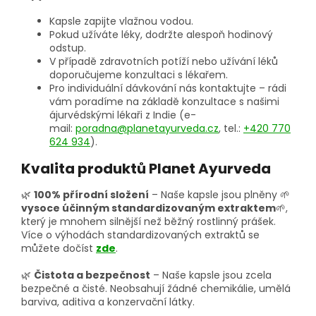
Kapsle zapijte vlažnou vodou.
Pokud užíváte léky, dodržte alespoň hodinový
odstup.
V případě zdravotních potíží nebo užívání léků
doporučujeme konzultaci s lékařem.
Pro individuální dávkování nás kontaktujte – rádi
vám poradíme na základě konzultace s našimi
ájurvédskými lékaři z Indie (e-
mail:
poradna@planetayurveda.cz
, tel.:
+420 770
624 934
).
Kvalita produktů Planet Ayurveda
🌿
100% přírodní složení
– Naše kapsle jsou plněny 🌱
vysoce účinným standardizovaným extraktem
🌱,
který je mnohem silnější než běžný rostlinný prášek.
Více o výhodách standardizovaných extraktů se
můžete dočíst
zde
.
🌿
Čistota a bezpečnost
– Naše kapsle jsou zcela
bezpečné a čisté. Neobsahují žádné chemikálie, umělá
barviva, aditiva a konzervační látky.