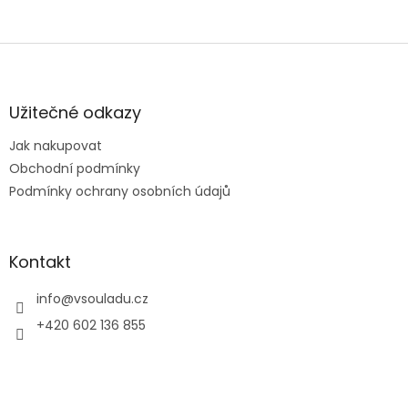
Z
á
p
a
Užitečné odkazy
t
Jak nakupovat
í
Obchodní podmínky
Podmínky ochrany osobních údajů
Kontakt
info
@
vsouladu.cz
+420 602 136 855