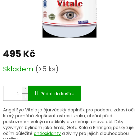
495 Kč
Měrná
Skladem
(>5 ks)
cena:
Přidat do košíku
Angel Eye Vitale je ájurvédský doplněk pro podporu zdraví očí,
který pomáhá zlepšovat ostrost zraku, chrání před
poškozením volnými radikály a zmírňuje únavu očí. Díky
výživným bylinám jako Amla, Gotu Kola a Bhringraj poskytuje
očím důležité
antioxidanty
a živiny pro jejich dlouhodobou