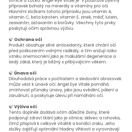
sítnice a čočka. Angel eye vitale je v podstatě bylinný
přípravek bohatý na minerály a vitamíny pro oči.
Hlavními složkami tohoto přípravku jsou vitamin A,
vitamin C, beta karoten, vitamin E, zinek, měď, lutein,
zeaxantin, astaxantin a borůvky. Všechny tyto prvky
poskytují očím správnou výživu.
🍃
Ochrana očí
Produkt obsahuje silné antioxidanty, které chrání oči
před poškozením volnými radikály, a tím snižují riziko
vzniku onemocnění jako je makulární degenerace a
šedý zákal, který je běžný s přibývajícím věkem.
🍃
Únava očí
Dlouhodobá práce s počítačem a sledování obrazovek
může vést k únavě očí. Angel Eye Vitale pomáhá
zmírňovat příznaky únavy, jako jsou svědění, pálení a
zarudnutí, a poskytuje úlevu při namáhání očí.
🍃
Výživa očí
Tento doplněk dodává očím důležité živiny, které
podporují zdraví tkání jako je sítnice, sklivec a rohovka,
čímž přispívá k celkové vitalitě a kondici zraku. Jeho
složky zajišťují optimální hladiny vlhkosti a vyrovnávají