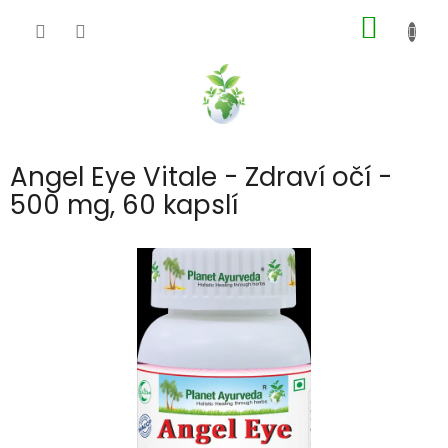
Přejít
NÁKUP
na
obsah
KOŠÍK
Angel Eye Vitale - Zdraví očí -
500 mg, 60 kapslí