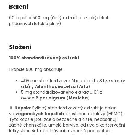
Balení
60 kapslí á 500 mg (čistý extrakt, bez jakýchkoli
přídavných látek a plniv)
Složení
100% standardizovaný extrakt
1 kapsle 500 mg obsahuje:
495 mg standardizovaného extraktu 3:1 ze stonky
a kůry
Ailanthus excelsa
(
Arlu
)
5 mg standardizovaného extraktu 6:1 z
ovoce
Piper nigrum
(
Maricha
)
💊
Kapsle
: Bylinný standardizovaný extrakt je balen
ve
veganských kapslích
z rostlinné celulózy (HPMC).
Tyto kapsle jsou zcela bezpečné a čisté, neobsahují
žádné chemikálie, umělá barviva, aditiva a konzervační
látky. Jsou šetrné k trávení a vhodné pro osoby s