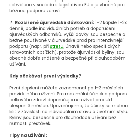
schváleno v souladu s legislativou EU a je vhodné pro
běžnou podporu zdraví.
💊
Rozšířené ájurvédské dávkování:
1–2 kapsle 1–2x
denně, podle individuálních potřeb a doporučení
ájurvédských odborníků. Vyšší dávky jsou bezpečné a
běžně používané v ájurvédské praxi pro intenzivnější
podporu (např. při
stresu
, únavě nebo specifických
zdravotních obtížích)
, protože ájurvédské byliny jsou
obecně dobře snášené a bezpečné při dlouhodobém
užívání.
Kdy očekávat první výsledky?
První zlepšení můžete zaznamenat po 1–2 měsících
pravidelného užívání. Pro maximální účinek a podporu
celkového zdraví doporučujeme užívat produkt
alespoň 3 měsíce.
Upozorňujeme, že účinky se mohou
lišit v závislosti na individuálním stavu a životním stylu.
Byliny jsou bezpečné pro dlouhodobé užívání bez
nutnosti přestávek.
Tipy na užívání: