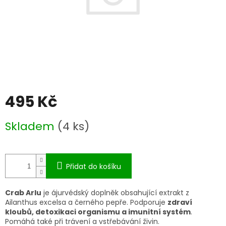
495 Kč
Měrná
Skladem
(4 ks)
cena:
Přidat do košíku
Crab Arlu
je ájurvédský doplněk obsahující extrakt z
Ailanthus excelsa a černého pepře. Podporuje
zdraví
kloubů, detoxikaci organismu a imunitní systém
.
Pomáhá také při trávení a vstřebávání živin.