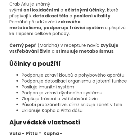
Crab Arlu je známý
svými
antioxidačními
a
očistnými účinky
, které
přispívají k
detoxikaci těla
a
posílení vitality
.
Pomáhá při udržování
zdravého
metabolismu
,
podporuje trávicí systém
a přispívá
ke zlepšení celkové pohody.
Černý pepř
(Maricha) v receptuře navíc
zvyšuje
vstřebávání živin
a
stimuluje metabolismus
.
Účinky a použítí
Podporuje zdraví kloubů a pohybového aparátu
Podporuje detoxikaci organismu a jaterní funkce
Posiluje imunitní systém
Podporuje zdraví dýchacího systému
Zlepšuje trávení a vstřebávání živin
Působí protizánětlivě, čímž snižuje zánět v těle
Uklidňuje Kapha a Pitta dóšu
Ajurvédské vlastnosti
Vata - Pitta = Kapha -