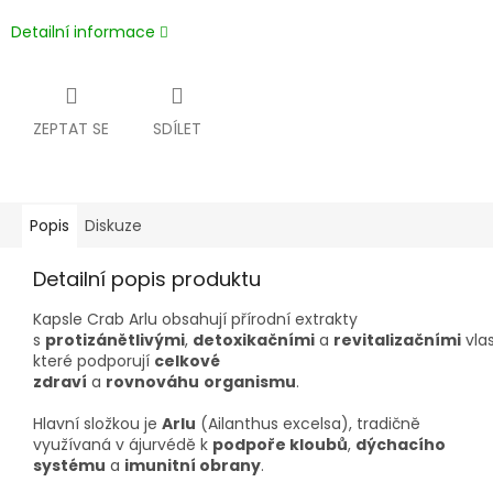
Detailní informace
ZEPTAT SE
SDÍLET
Popis
Diskuze
Detailní popis produktu
Kapsle Crab Arlu obsahují přírodní extrakty
s
protizánětlivými
,
detoxikačními
a
revitalizačními
vla
které podporují
celkové
zdraví
a
rovnováhu
organismu
.
Hlavní složkou je
Arlu
(Ailanthus excelsa), tradičně
využívaná v ájurvédě k
podpoře kloubů
,
dýchacího
systému
a
imunitní obrany
.