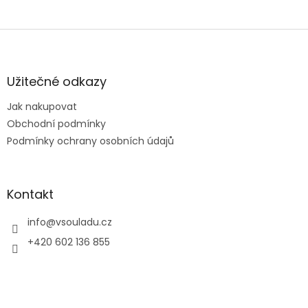
Z
á
p
a
Užitečné odkazy
t
Jak nakupovat
í
Obchodní podmínky
Podmínky ochrany osobních údajů
Kontakt
info
@
vsouladu.cz
+420 602 136 855