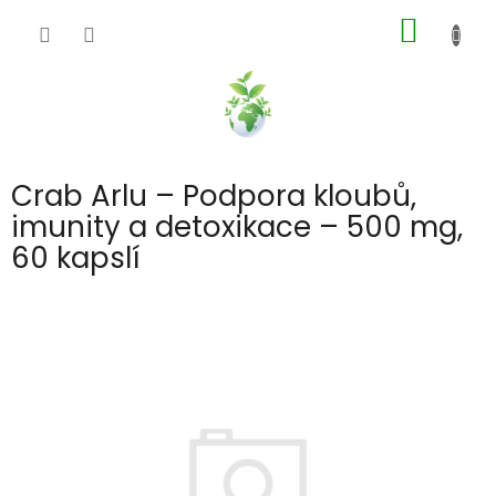
Přejít
NÁKUP
na
obsah
KOŠÍK
Crab Arlu – Podpora kloubů,
imunity a detoxikace – 500 mg,
60 kapslí