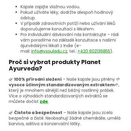
Kapsle zapijte vlažnou vodou.
Pokud užíváte léky, dodržte alespoň hodinový
odstup.
V případě zdravotních potíží nebo užívání léků
doporučujeme konzultaci s lékařem.
Pro individuální dávkování nás kontaktujte – rádi
vám poradíme na základě konzultace s našimi
ájurvédskými lékaři z Indie (e-
mail:
info@vsouladu.cz
, tel.:
+420 602136855
).
Proč si vybrat produkty Planet
Ayurveda?
🌿
100% přírodní složení
– Naše kapsle jsou plněny 🌱
vysoce účinným standardizovaným extraktem
🌱,
který je mnohem silnější než běžný rostlinný prášek.
Více o výhodách standardizovaných extraktů se
můžete dočíst
zde
.
🌿
Čistota a bezpečnost
– Naše kapsle jsou zcela
bezpečné a čisté. Neobsahují žádné chemikálie, umělá
barviva, aditiva a konzervační látky.