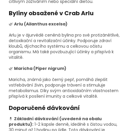
citlivým zažíváním nebo speciální dietou.
Byliny obsažené v Crab Arlu
🌿
Arlu (Ailanthus excelsa)
Arlu je v ájurvédě ceněná bylina pro své protizánětlivé,
detoxikační a revitalizační účinky. Podporuje zdraví
kloubů, dýchacího systému a celkovou očistu
organismu. Má také povzbuzující účinky a přispívá k
vitalitě.
🌿
Maricha (Piper nigrum)
Maricha, známá jako černý pepř, pomáhá zlepšit
vstřebávání živin, podporuje trávení a stimuluje
metabolismus. Díky svým antioxidačním vlastnostem
přispívá k posílení imunity a celkové vitalitě.
Doporučené dávkování
💊
Základní dávkování (uvedené na obalu
produktu):
1-2 kapsle denně, ideálně s čistou vodou,
30 minut až 1 hodinu po jídle. Toto dávkování je