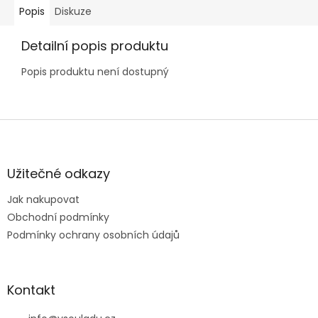
Popis
Diskuze
Detailní popis produktu
Popis produktu není dostupný
Z
á
p
a
Užitečné odkazy
t
Jak nakupovat
í
Obchodní podmínky
Podmínky ochrany osobních údajů
Kontakt