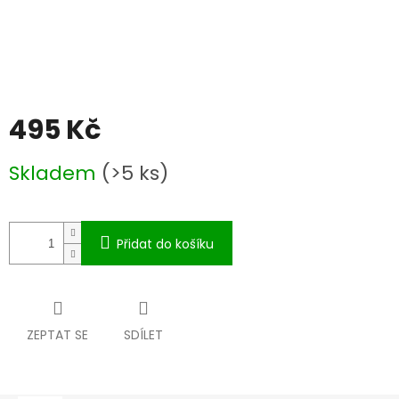
495 Kč
Měrná
Skladem
(>5 ks)
cena:
Přidat do košíku
ZEPTAT SE
SDÍLET