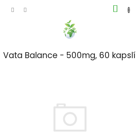
Přejít
NÁKUP
na
obsah
KOŠÍK
Vata Balance - 500mg, 60 kapslí